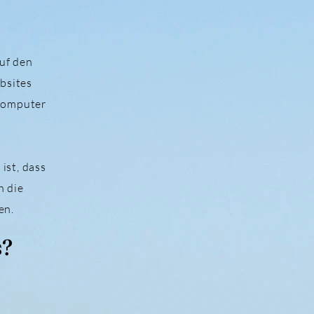
auf den
bsites
 Computer
ist, dass
h die
en.
s?