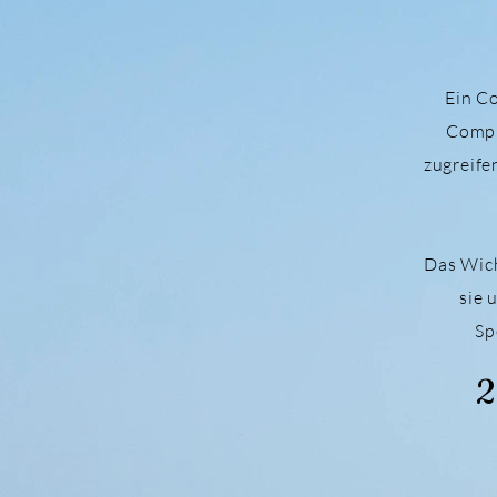
Ein Co
Compu
zugreife
Das Wich
sie 
Sp
2