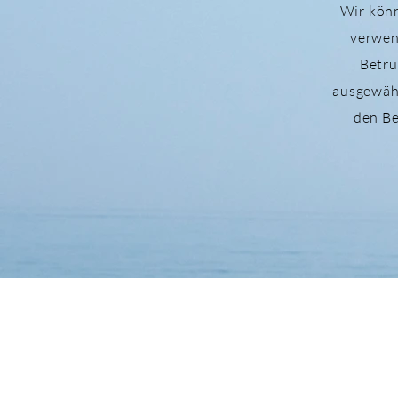
Wir könn
verwen
Betru
ausgewähl
den Be