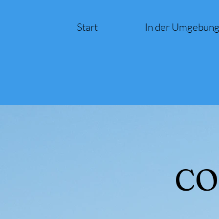
Start
In der Umgebun
CO