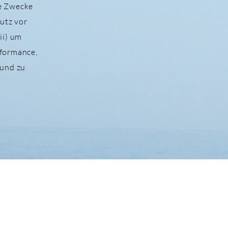
he Zwecke
utz vor
ii) um
rformance,
 und zu